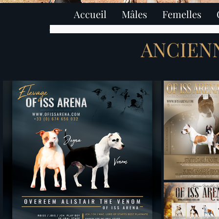
Accueil
Mâles
Femelles
élevage american staffordshire terrier paris ile de fra
ANCIEN