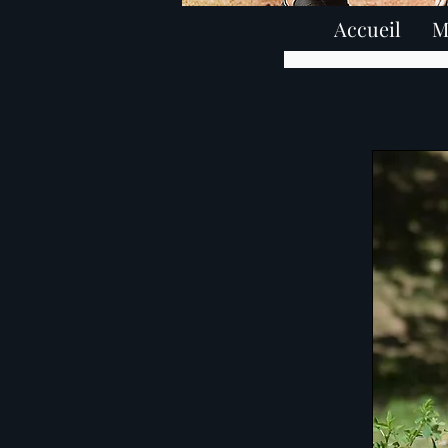
Accueil
M
élevage american staffords