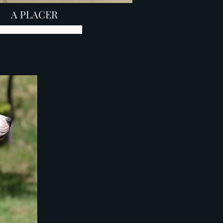
A PLACER
iot amstaff élevage amstaff