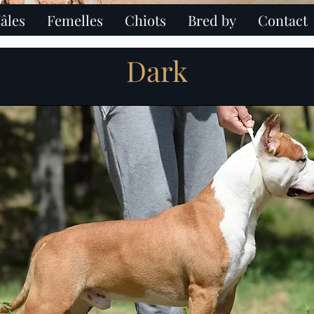
âles
Femelles
Chiots
Bred by
Contact
hire terrier paris ile de france chiot american staffordshire terrier ch
Dark