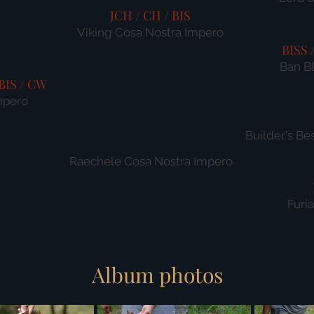
JCH / CH / BIS
Viking Cosa Nostra Impero
BISS 
Ban B
 BIS / CW
mpero
Builder's Be
​Raechele Cosa Nostra Impero
Furi
Album photos