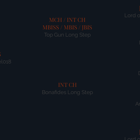
Lord o
MCH / INT CH
MBISS / MBIS / JBIS
Top Gun Long Step
S
el018
INT CH
Bonafides Long Step
A
Lord o