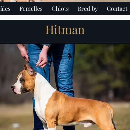
âles
Femelles
Chiots
Bred by
Contact
hire terrier paris ile de france chiot american staffordshire terrier ch
Hitman