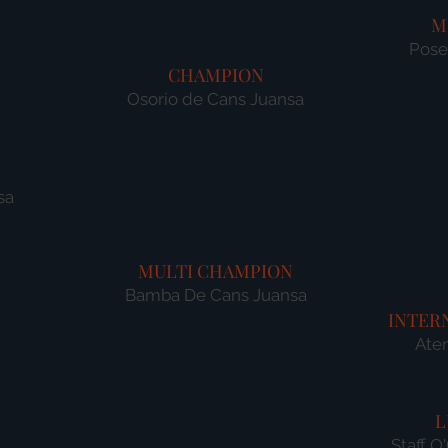
M
Pose
CHAMPION
Osorio de Cans Juansa
sa
MULTI CHAMPION
Bamba De Cans Juansa
INTER
Ate
L
Staff O