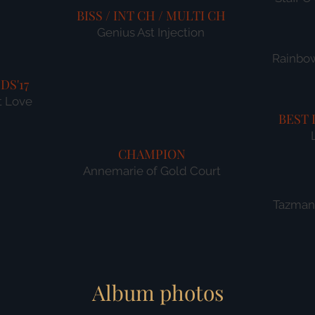
BISS / INT CH / MULTI CH
Genius Ast Injection
​Rainbo
EDS'17
t Love
BEST 
CHAMPION
Annemarie of Gold Court
Tazmani
Album photos