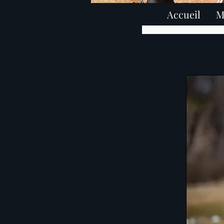
Accueil
M
élevage american staffords