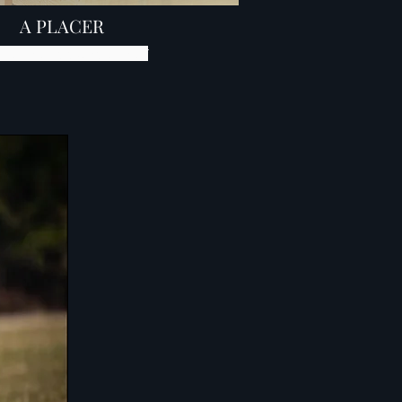
A PLACER
iot amstaff élevage amstaff