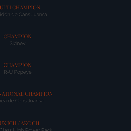
ULTI CHAMPION
idón de Cans Juansa
CHAMPION
Sidney
CHAMPION
R-U Popeye
NATIONAL CHAMPION
nea de Cans Juansa
UX JCH / AKC CH
'Class High Power Pack