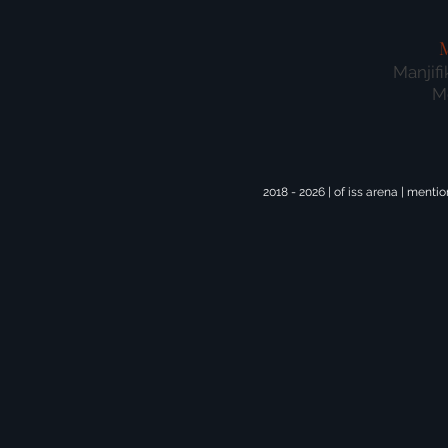
Manjifi
M
2018 - 2026 | of iss arena | mentio