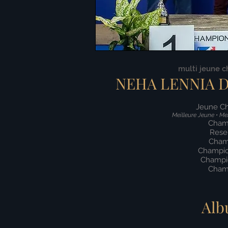
multi jeune 
NEHA LENNIA D
Jeune C
Meilleure Jeune • Me
Cham
Rese
Cham
Champi
Champi
Cham
Alb