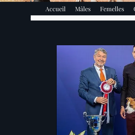
Accueil
Mâles
Femelles
élevage american staffordshire terrier paris ile de fra