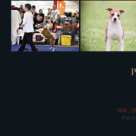
P
WW / R
Paton